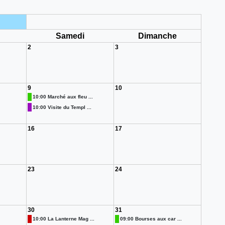
i
Samedi
Dimanche
2
3
9
10
10:00 Marché aux fleu ...
10:00 Visite du Templ ...
16
17
23
24
30
31
10:00 La Lanterne Mag ...
09:00 Bourses aux car ...